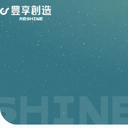
跳
至
主
要
內
容