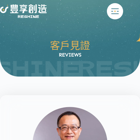
跳
至
主
要
內
容
客戶見證
REVIEWS