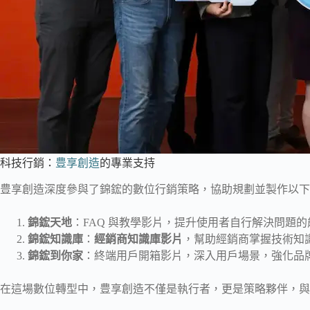
科技行銷：
豊享創造
的專業支持
豊享創造深度參與了錦鋐的數位行銷策略，協助規劃並製作以下
錦鋐天地
：FAQ 與教學影片，提升使用者自行解決問題
錦鋐知識庫
：
經銷商知識庫影片
，幫助經銷商掌握技術知
錦鋐到你家
：終端用戶開箱影片，深入用戶場景，強化品
在這場數位轉型中，豊享創造不僅是執行者，更是策略夥伴，與