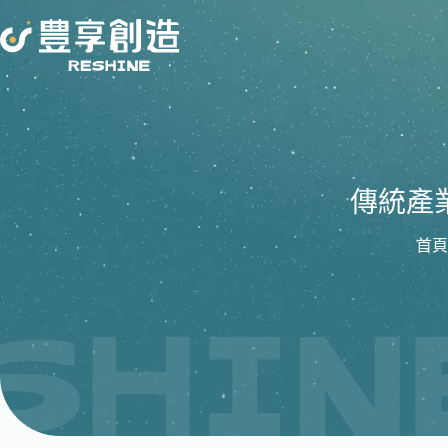
跳
至
主
要
內
容
傳統產
首頁