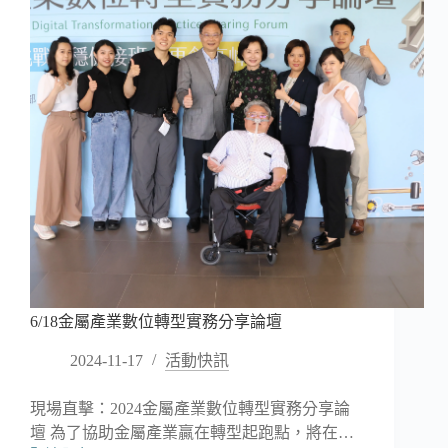
會
智
慧
製
造
促
進
會
招
商
影
片
6/18金屬產業數位轉型實務分享論壇
2024-11-17
活動快訊
現場直擊：2024金屬產業數位轉型實務分享論
壇 為了協助金屬產業贏在轉型起跑點，將在…