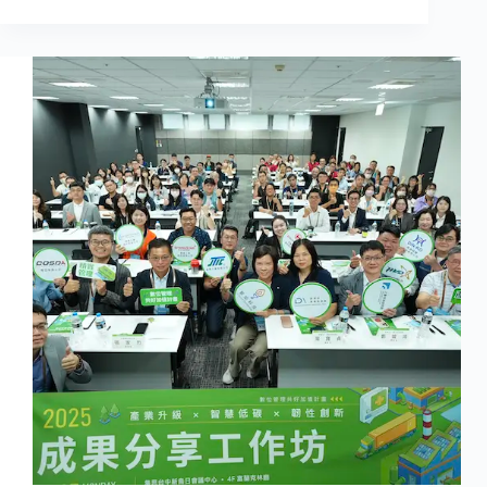
享
創
造
一
週
年
尾
牙
｜
把
感
謝
說
出
口，
也
把
夢
想
寫
下