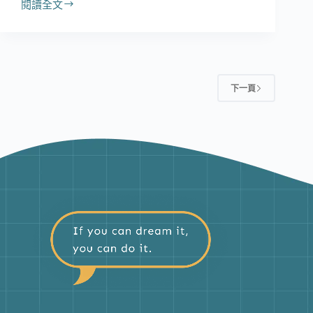
閱讀全文
6/18
金
屬
產
業
數
下一頁
位
轉
型
實
務
分
享
論
壇