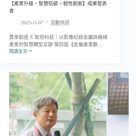
來。
【產業升級 × 智慧低碳 × 韌性創新】成果發表
會
2025-11-07
活動快訊
豊享創造 X 智炬科技｜以影像紀錄金屬與機械
產業的智慧轉型足跡 第四屆【金屬產業數…
閱讀全文
【產
業
升
級
×
智
慧
低
碳
×
韌
性
創
新】