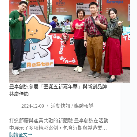
DK
呼
吸
空
氣
鞋
與
一
月
初
健
康
餐
盒
豊享創造參展「聖誕五新嘉年華」與新創品牌
的
共慶佳節
完
美
2024-12-09
活動快訊
/
媒體報導
共
鳴
打造節慶與產業共融的新體驗 豊享創造在活動
中展示了多項精彩案例，包含近期與製造業…
閱讀全文