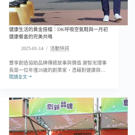
彣
健康生活的黃金搭檔：DK呼吸空氣鞋與一月初
健康餐盒的完美共鳴
2025-01-14
活動快訊
豐享創造協助品牌傳遞故事與價值 謝智淞理事
長是一位年僅28歲的創業家，憑藉對健康與…
閱讀全文
健
康
生
活
的
黃
金
搭
檔：