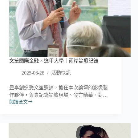
成
果
發
表
會
文笙國際金融 × 逢甲大學｜兩岸論壇紀錄
2025-06-28
活動快訊
豊享創造受文笙邀請，擔任本次論壇的影像製
作夥伴，負責記錄論壇現場、發言精華、對…
閱讀全文
文
笙
國
際
金
融