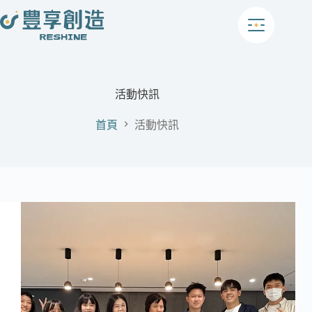
跳
至
主
要
內
容
活動快訊
首頁
活動快訊