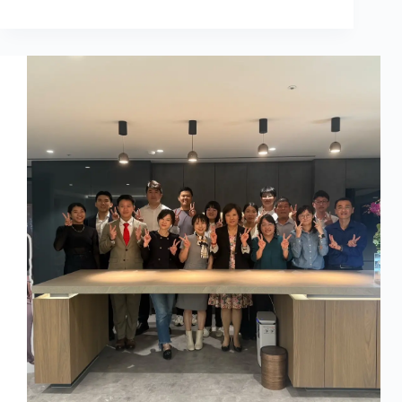
豊
享
創
造
參
展
「聖
誕
五
新
嘉
年
華」
與
新
創
品
牌
共
慶
佳
節