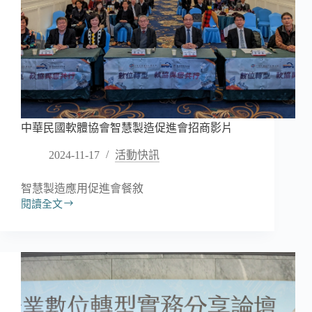
鬧
登
場！
中華民國軟體協會智慧製造促進會招商影片
2024-11-17
活動快訊
智慧製造應用促進會餐敘
閱讀全文
中
華
民
國
軟
體
協