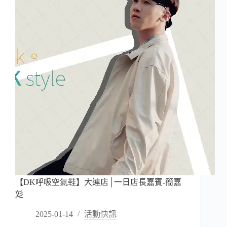
×
逢
甲
大
學
｜
兩
岸
論
壇
紀
錄
【DK呼吸空氣鞋】大連店│一日店長嘉賓-簡嘉
彣
2025-01-14
活動快訊