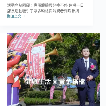
活動亮點回顧：專屬體驗與好禮不停 這場一日
店長活動吸引了眾多粉絲與消費者到場參與…
閱讀全文
【DK
呼
吸
空
氣
鞋】
大
連
店
│
一
日
店
長
嘉
賓-
簡
嘉