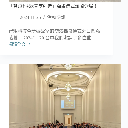
「智炬科技x豊享創造」喬遷儀式熱鬧登場！
2024-11-25
活動快訊
智炬科技全新辦公室的喬遷揭幕儀式近日圓滿
落幕！ 2024/11/20 台中我們邀請了多位重…
閱讀全文
「智
炬
科
技
x
豊
享
創
造」
喬
遷
儀
式
熱