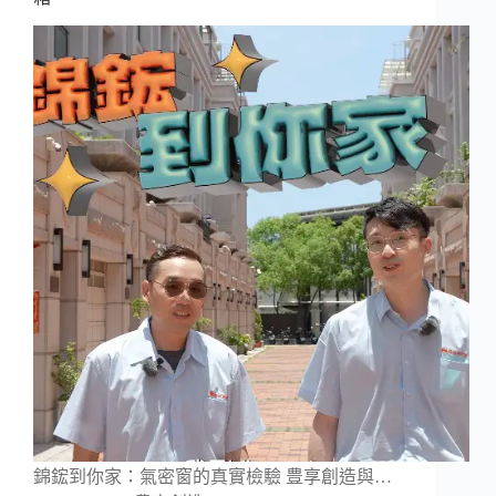
錦鋐到你家：氣密窗的真實檢驗 豊享創造與…