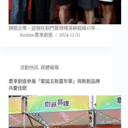
錦鋐企業，這個在鋁門窗領域深耕超過45年…
Reshine豊享創造
2024-12-31
活動快訊
,
媒體報導
豊享創造參展「聖誕五新嘉年華」與新創品牌
共慶佳節