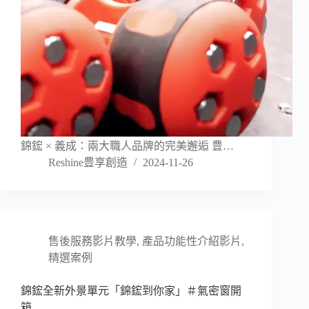
錦鋐 × 義成：兩大職人品牌的完美邂逅 豊…
Reshine豊享創造
2024-11-26
售後服務影片教學
,
產品功能性介紹影片
,
精選案例
錦鋐全新外景單元「錦鋐到你家」＃氣密窗開
箱