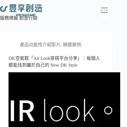
跳
至
主
服務標籤
創意行銷
要
內
容
產品功能性介紹影片
,
精選案例
DK空氣鞋「Air Look穿搭平台分享」：每個人
都能找到屬於自己的 New DK Style